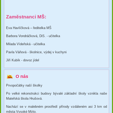
Zaměstnanci MŠ:
Eva Havlíčková – ředitelka MŠ
Barbora Vondráčková, DiS. - učitelka
Milada Vídeňská - učitelka
Pavla Váňová - školnice, výdej v kuchyni
Jiří Kubík - dovoz jídel
O nás
Prvopočátky naší školky
Po velké rekonstrukci budovy bývalé základní školy vznikla naše
Mateřská škola Hrušová.
Nachází se v malebném prostředí přírody vzdáleném asi 3 km od
města Vysoké Mýto.