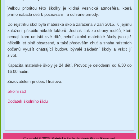
Velkou prioritou této školky je klidná vesnická atmosféra, která
přímo nabádá děti k poznávání a ochraně přírody.
Do rejstříku škol byla mateřská škola zařazena v září 2015. K jejímu
založení přispělo několik faktorů. Jednak tlak ze strany rodičů, kteří
nemají kam umístit své dítě, neboť okolní mateřské školy jsou již
několik let plně obsazené, a také především chuť a snaha místních
občanů využít chátrající budovu bývalé základní školy a vrátit jí
život.
Kapacita mateřské školy je 24 dětí. Provoz je celodenní od 6.30 do
16.00 hodin.
Zřizovatelem je obec Hrušová.
Školní řád
Dodatek školního řádu
Copyright © 2026. Mateřská škola Hrušová Rights Reserved.